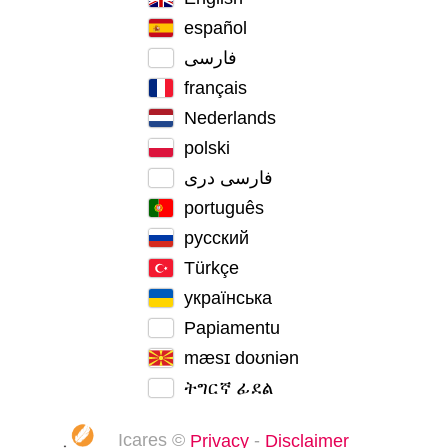
español
فارسی
français
Nederlands
polski
فارسی دری
português
русский
Türkçe
українська
Papiamentu
mæsɪ doʊniən
ትግርኛ ፊደል
Icares ©
-
Privacy
Disclaimer