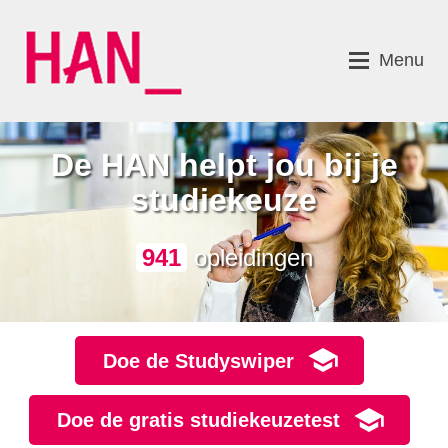
Menu
De HAN helpt jou bij je
studiekeuze
941
opleidingen
Doe de
Studyswiper
Doe de gratis
studiekeuzetest